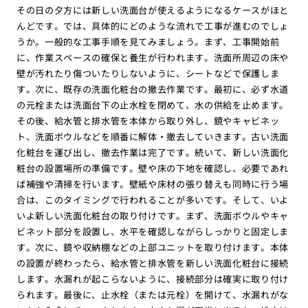
その日の夕方には新しい洗面台が使えるようになるケースがほと
んどです。では、具体的にどのような流れで工事が進むのでしょ
うか。一般的な工事手順を見てみましょう。まず、工事開始前
に、作業スペースの確保と養生が行われます。洗面所周辺の床や
壁が汚れたり傷ついたりしないように、シートなどで保護しま
す。次に、既存の洗面化粧台の撤去作業です。最初に、必ず水道
の元栓または洗面台下の止水栓を閉めて、水の供給を止めます。
その後、給水管と排水管を本体から取り外し、鏡やキャビネッ
ト、洗面ボウルなどを順番に解体・撤去していきます。古い洗面
化粧台を運び出し、撤去作業は完了です。続いて、新しい洗面化
粧台の設置場所の準備です。壁や床の下地を確認し、必要であれ
ば補強や清掃を行います。壁紙や床材の張り替えも同時に行う場
合は、このタイミングで行われることが多いです。そして、いよ
いよ新しい洗面化粧台の取り付けです。まず、洗面ボウルやキャ
ビネット部分を設置し、水平を確認しながらしっかりと固定しま
す。次に、鏡や収納棚などの上部ユニットを取り付けます。本体
の設置が終わったら、給水管と排水管を新しい洗面化粧台に接続
します。水漏れが起こらないように、接続部分は確実に取り付け
られます。最後に、止水栓（または元栓）を開けて、水漏れがな