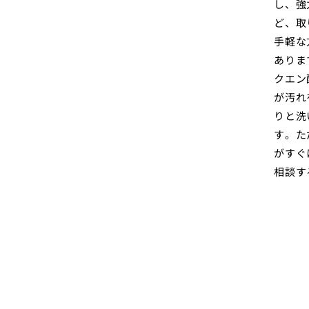
し、強
ど、取
手軽な
ありま
クエン
が汚れ
りと洗
す。た
がすぐ
相談す