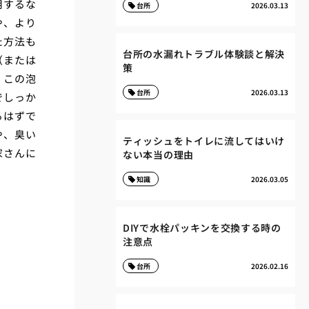
用するな
台所
2026.03.13
や、より
た方法も
台所の水漏れトラブル体験談と解決
（または
策
、この泡
台所
2026.03.13
でしっか
るはずで
や、臭い
ティッシュをトイレに流してはいけ
家さんに
ない本当の理由
知識
2026.03.05
DIYで水栓パッキンを交換する時の
注意点
台所
2026.02.16