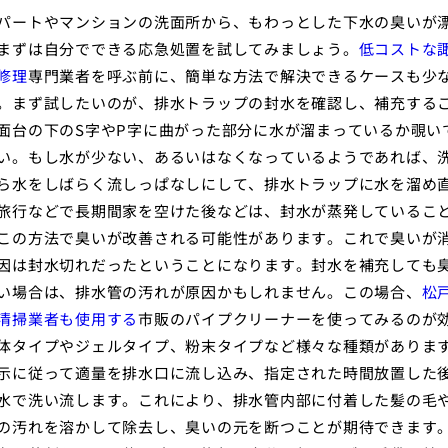
パートやマンションの洗面所から、もわっとした下水の臭いが
まずは自分でできる応急処置を試してみましょう。
低コストな
修理
専門業者を呼ぶ前に、簡単な方法で解決できるケースも少
。まず試したいのが、排水トラップの封水を確認し、補充する
面台の下のS字やP字に曲がった部分に水が溜まっているか覗い
い。もし水が少ない、あるいはなくなっているようであれば、
ら水をしばらく流しっぱなしにして、排水トラップに水を溜め
旅行などで長期間家を空けた後などは、封水が蒸発しているこ
この方法で臭いが改善される可能性があります。これで臭いが
因は封水切れだったということになります。封水を補充しても
い場合は、排水管の汚れが原因かもしれません。この場合、
松
清掃業者も使用する
市販のパイプクリーナーを使ってみるのが
体タイプやジェルタイプ、粉末タイプなど様々な種類がありま
示に従って適量を排水口に流し込み、指定された時間放置した
水で洗い流します。これにより、排水管内部に付着した髪の毛
の汚れを溶かして除去し、臭いの元を断つことが期待できます