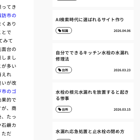
漂ってき
諏訪市の
AI検索時代に選ばれるサイト作り
なくあり
知識
2026.04.06
ことで
てみて
洗面台の
自分でできるキッチン水栓の水漏れ
直しまし
修理法
とが多い
台所
2026.03.23
消えれ
臭いが改
戸市のゴ
水栓の根元水漏れを放置すると起き
る惨事
効果的で
すが、商
台所
2026.03.15
後、たっ
や石鹸カ
水漏れ応急処置と止水栓の閉め方
。ただ