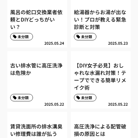
風呂の蛇口交換業者依
給湯器からお湯が出な
頼とDIYどっちがい
い！プロが教える緊急
い？
診断と対策
未分類
未分類
2025.05.24
2025.05.23
古い排水管に高圧洗浄
【DIY女子必見】おし
は危険か
ゃれな水漏れ対策！テ
ープでできる簡単リメ
イク術
未分類
未分類
2025.05.22
2025.05.22
賃貸洗面所の排水溝臭
高圧洗浄による配管破
い修理費は誰が払う
損の原因とは