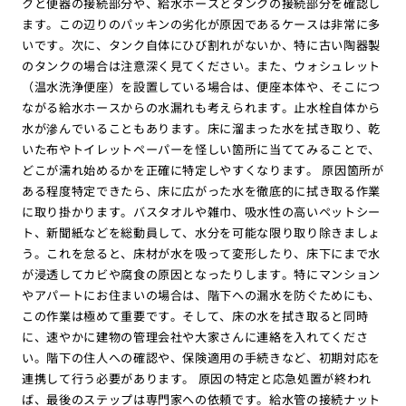
クと便器の接続部分や、給水ホースとタンクの接続部分を確認し
ます。この辺りのパッキンの劣化が原因であるケースは非常に多
いです。次に、タンク自体にひび割れがないか、特に古い陶器製
のタンクの場合は注意深く見てください。また、ウォシュレット
（温水洗浄便座）を設置している場合は、便座本体や、そこにつ
ながる給水ホースからの水漏れも考えられます。止水栓自体から
水が滲んでいることもあります。床に溜まった水を拭き取り、乾
いた布やトイレットペーパーを怪しい箇所に当ててみることで、
どこが濡れ始めるかを正確に特定しやすくなります。 原因箇所が
ある程度特定できたら、床に広がった水を徹底的に拭き取る作業
に取り掛かります。バスタオルや雑巾、吸水性の高いペットシー
ト、新聞紙などを総動員して、水分を可能な限り取り除きましょ
う。これを怠ると、床材が水を吸って変形したり、床下にまで水
が浸透してカビや腐食の原因となったりします。特にマンション
やアパートにお住まいの場合は、階下への漏水を防ぐためにも、
この作業は極めて重要です。そして、床の水を拭き取ると同時
に、速やかに建物の管理会社や大家さんに連絡を入れてくださ
い。階下の住人への確認や、保険適用の手続きなど、初期対応を
連携して行う必要があります。 原因の特定と応急処置が終われ
ば、最後のステップは専門家への依頼です。給水管の接続ナット