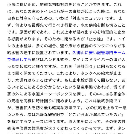
小限に食い止め、的確な初動対応をとることができます。これ
は、あなたの家のトイレに万が一の事態が起こった時に、あなた
自身と財産を守るための、いわば「対応マニュアル」です。 ま
ず、何よりも最優先で行うべき行動は、水の供給を断ち切ること
です。原因が何であれ、これ以上水が溢れ出すのを物理的に止め
る必要があります。そのために閉めるのが「止水栓」です。トイ
レの止水栓は、多くの場合、壁や床から便器のタンクにつながる
給水管の途中に設置されています。
久御山に安い配管専門チーム
で修理しても
形状はハンドル式や、マイナスドライバーの溝が入
った突起式など様々ですが、これを「時計回り」に回らなくなる
まで固く閉めてください。これにより、タンクへの給水が止ま
り、水漏れは収まるはずです。もし止水栓が固くて回らない、あ
るいはどこにあるか分からないという緊急事態であれば、慌てず
家の外にある水道メーターボックスを探し、その中にある家全体
の元栓を同様に時計回りに閉めましょう。これは最終手段です
が、被害拡大を防ぐ最も確実な方法です。 水の供給を止めて一息
ついたら、次は冷静な観察眼で「どこから水が漏れていたのか」
を特定するフェーズに移ります。原因箇所によって、その後の対
処法や修理の難易度が大きく変わってくるからです。まず、タン