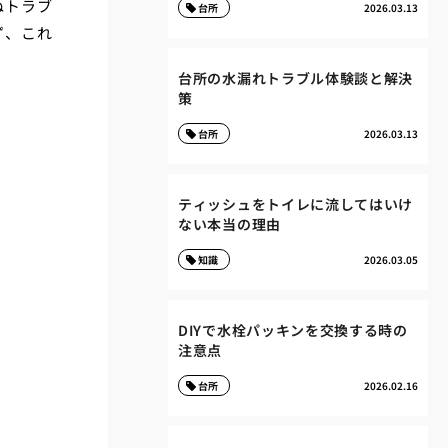
ぬトラブ
台所
2026.03.13
ず、これ
台所の水漏れトラブル体験談と解決
策
台所
2026.03.13
ティッシュをトイレに流してはいけ
ない本当の理由
知識
2026.03.05
DIYで水栓パッキンを交換する時の
注意点
台所
2026.02.16