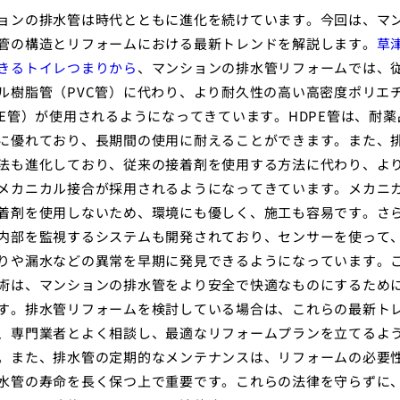
ョンの排水管は時代とともに進化を続けています。今回は、マ
管の構造とリフォームにおける最新トレンドを解説します。
草
きるトイレつまりから
、マンションの排水管リフォームでは、
ル樹脂管（PVC管）に代わり、より耐久性の高い高密度ポリエ
PE管）が使用されるようになってきています。HDPE管は、耐薬
に優れており、長期間の使用に耐えることができます。また、
法も進化しており、従来の接着剤を使用する方法に代わり、よ
メカニカル接合が採用されるようになってきています。メカニ
着剤を使用しないため、環境にも優しく、施工も容易です。さ
内部を監視するシステムも開発されており、センサーを使って
りや漏水などの異常を早期に発見できるようになっています。
術は、マンションの排水管をより安全で快適なものにするため
す。排水管リフォームを検討している場合は、これらの最新ト
、専門業者とよく相談し、最適なリフォームプランを立てるよ
。また、排水管の定期的なメンテナンスは、リフォームの必要
水管の寿命を長く保つ上で重要です。これらの法律を守らずに