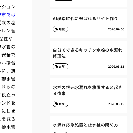
ンション
津市では
AI検索時代に選ばれるサイト作り
従来の塩
知識
2026.04.06
チレン管
品性や
排水管の
自分でできるキッチン水栓の水漏れ
り安全で
修理法
カル接合
台所
2026.03.23
らに、排
、排水管
これらの
水栓の根元水漏れを放置すると起き
る惨事
に役立っ
レンドを
台所
2026.03.15
うにしま
性を減ら
水漏れ応急処置と止水栓の閉め方
、排水管