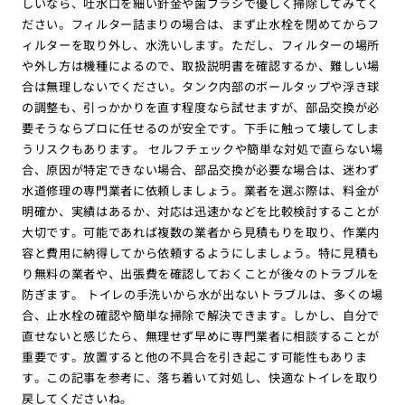
しいなら、吐水口を細い針金や歯ブラシで優しく掃除してみてく
ださい。フィルター詰まりの場合は、まず止水栓を閉めてからフ
ィルターを取り外し、水洗いします。ただし、フィルターの場所
や外し方は機種によるので、取扱説明書を確認するか、難しい場
合は無理しないでください。タンク内部のボールタップや浮き球
の調整も、引っかかりを直す程度なら試せますが、部品交換が必
要そうならプロに任せるのが安全です。下手に触って壊してしま
うリスクもあります。 セルフチェックや簡単な対処で直らない場
合、原因が特定できない場合、部品交換が必要な場合は、迷わず
水道修理の専門業者に依頼しましょう。業者を選ぶ際は、料金が
明確か、実績はあるか、対応は迅速かなどを比較検討することが
大切です。可能であれば複数の業者から見積もりを取り、作業内
容と費用に納得してから依頼するようにしましょう。特に見積も
り無料の業者や、出張費を確認しておくことが後々のトラブルを
防ぎます。 トイレの手洗いから水が出ないトラブルは、多くの場
合、止水栓の確認や簡単な掃除で解決できます。しかし、自分で
直せないと感じたら、無理せず早めに専門業者に相談することが
重要です。放置すると他の不具合を引き起こす可能性もありま
す。この記事を参考に、落ち着いて対処し、快適なトイレを取り
戻してくださいね。