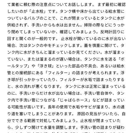
て業者に頼む際の注意点についてお話しします。 まず最初に確認
したいのが「止水栓」です。タンク横や床から出ている給水管に
ついているバルブのことで、これが閉まっているとタンクに水が
供給されず、手洗いからも水は出ません。掃除の際などにうっか
り閉めてしまっていないか、確認してみましょう。反時計回りに
回すと開くのが一般的です。 止水栓が開いているのに水が出ない
場合、次はタンクの中をチェックします。蓋を慎重に開けて、タ
ンク内に水がきちんと溜まっているか見てください。水が溜まっ
ていない、または溜まるのが遅い場合は、タンクに水を送る「ボ
ールタップ」や「浮き球」といった部品の不具合、あるいは給水
管との接続部にある「フィルター」の詰まりが考えられます。浮
き球が引っかかっていたり、フィルターが水垢で詰まったりする
と、水の流れが悪くなります。 タンクに水は正常に溜まっている
のに、手洗いからだけ水が出ない場合は、手洗い管自体や、タン
ク内で手洗い管につながる「じゃばらホース」などが詰まってい
る可能性が高いです。長年の使用で水垢やサビが溜まり、水の通
り道を塞いでしまうことがあります。 原因の見当がついたら、自
分でできる範囲で対処してみましょう。止水栓が閉まっていた
ら、少しずつ開けて水量を調整します。手洗い管の詰まりが疑わ