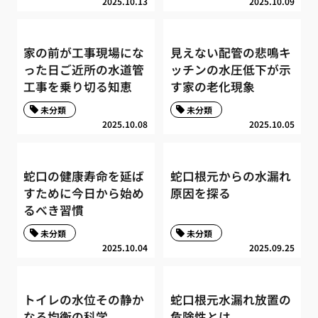
2025.10.13
2025.10.09
家の前が工事現場にな
見えない配管の悲鳴キ
った日ご近所の水道管
ッチンの水圧低下が示
工事を乗り切る知恵
す家の老化現象
未分類
未分類
2025.10.08
2025.10.05
蛇口の健康寿命を延ば
蛇口根元からの水漏れ
すために今日から始め
原因を探る
るべき習慣
未分類
未分類
2025.10.04
2025.09.25
トイレの水位その静か
蛇口根元水漏れ放置の
なる均衡の科学
危険性とは