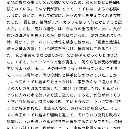
ぞれが異なる生活リズムで動いているため、顔を合わせる時間も
限られている。そんな我が家にとって、トイレは、まるで心臓の
ように、静かに、そして確実に、日々の生活を支えてくれる存在
だった。 最初は、祖母がラバーカップを使って何とかしようと試
みた。しかし、高齢の祖母には、かなりの重労働だ。次に、父が
排水管洗浄剤を投入したが、効果はなかった。 途方に暮れていた
時、母がインターネットで情報を検索し始めた。「重曹と熱湯を
使った排水方法」という記事を見つけ、早速試してみることにし
た。 母が重曹を便器に振りかけ、父が熱湯をゆっくりと注ぎ込
む。すると、シュワシュワと泡が発生し、何やら化学反応が起き
ているようだ。 私は、その様子をじっと見守っていた。これま
で、トイレ掃除は、母の役割だと勝手に決めつけていた。しか
し、今回のトイレ詰まりをきっかけに、家族みんなで協力するこ
との大切さを改めて認識した。 30分ほど放置した後、祖母がバ
ケツに入れた水を勢いよく流し込んだ。すると、水位がゆっくり
と下がり始めた。何度か繰り返しているうちに、ついに完全に詰
まりが解消された。 家族みんなで、喜びを分かち合った。そし
て、今回のトイレ詰まり騒動を通して、それぞれの役割を改めて
認識し、互いを思いやる気持ちを再確認することができた。 今回
のトイレ詰まりは、我が家にとって、家族の物語を紡ぐきっかけ