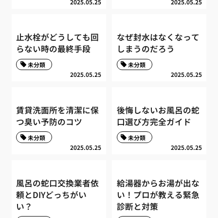
2025.05.25
2025.05.25
止水栓がどうしても回
なぜ封水はなくなって
らない時の最終手段
しまうのだろう
未分類
未分類
2025.05.25
2025.05.25
賃貸洗面所を清潔に保
後悔しないお風呂の蛇
つ臭い予防のコツ
口選び方完全ガイド
未分類
未分類
2025.05.25
2025.05.25
風呂の蛇口交換業者依
給湯器からお湯が出な
頼とDIYどっちがい
い！プロが教える緊急
い？
診断と対策