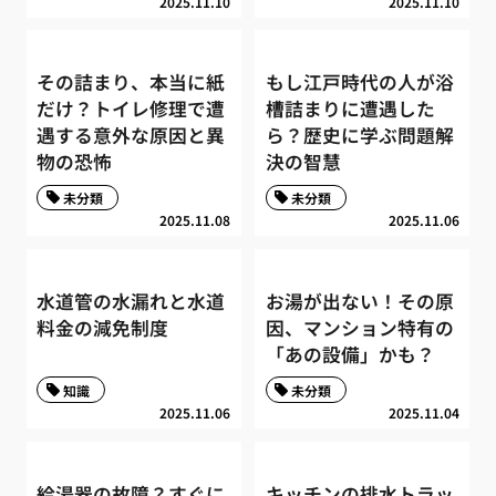
2025.11.10
2025.11.10
その詰まり、本当に紙
もし江戸時代の人が浴
だけ？トイレ修理で遭
槽詰まりに遭遇した
遇する意外な原因と異
ら？歴史に学ぶ問題解
物の恐怖
決の智慧
未分類
未分類
2025.11.08
2025.11.06
水道管の水漏れと水道
お湯が出ない！その原
料金の減免制度
因、マンション特有の
「あの設備」かも？
知識
未分類
2025.11.06
2025.11.04
給湯器の故障？すぐに
キッチンの排水トラッ