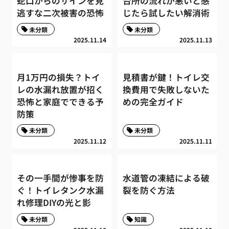
蛇口からのサインを見
台所の流れが悪いと感
逃すな二次被害の恐怖
じたら試したい解消術
未分類
未分類
2025.11.14
2025.11.13
月1万円の損失？トイ
見積書が鍵！トイレ交
レの水漏れ放置が招く
換費用で失敗しないた
恐怖と家庭でできる予
めの完全ガイド
防策
未分類
未分類
2025.11.12
2025.11.11
その一手間が惨事を防
水道管の凍結による破
ぐ！トイレタンク水漏
裂を防ぐ方法
れ修理DIYの光と影
未分類
知識