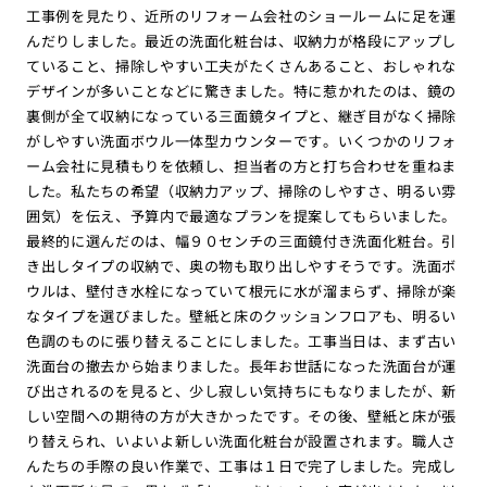
工事例を見たり、近所のリフォーム会社のショールームに足を運
んだりしました。最近の洗面化粧台は、収納力が格段にアップし
ていること、掃除しやすい工夫がたくさんあること、おしゃれな
デザインが多いことなどに驚きました。特に惹かれたのは、鏡の
裏側が全て収納になっている三面鏡タイプと、継ぎ目がなく掃除
がしやすい洗面ボウル一体型カウンターです。いくつかのリフォ
ーム会社に見積もりを依頼し、担当者の方と打ち合わせを重ねま
した。私たちの希望（収納力アップ、掃除のしやすさ、明るい雰
囲気）を伝え、予算内で最適なプランを提案してもらいました。
最終的に選んだのは、幅９０センチの三面鏡付き洗面化粧台。引
き出しタイプの収納で、奥の物も取り出しやすそうです。洗面ボ
ウルは、壁付き水栓になっていて根元に水が溜まらず、掃除が楽
なタイプを選びました。壁紙と床のクッションフロアも、明るい
色調のものに張り替えることにしました。工事当日は、まず古い
洗面台の撤去から始まりました。長年お世話になった洗面台が運
び出されるのを見ると、少し寂しい気持ちにもなりましたが、新
しい空間への期待の方が大きかったです。その後、壁紙と床が張
り替えられ、いよいよ新しい洗面化粧台が設置されます。職人さ
んたちの手際の良い作業で、工事は１日で完了しました。完成し