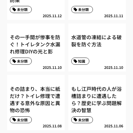
未分類
未分類
2025.11.12
2025.11.11
その一手間が惨事を防
水道管の凍結による破
ぐ！トイレタンク水漏
裂を防ぐ方法
れ修理DIYの光と影
未分類
知識
2025.11.10
2025.11.10
その詰まり、本当に紙
もし江戸時代の人が浴
だけ？トイレ修理で遭
槽詰まりに遭遇した
遇する意外な原因と異
ら？歴史に学ぶ問題解
物の恐怖
決の智慧
未分類
未分類
2025.11.08
2025.11.06