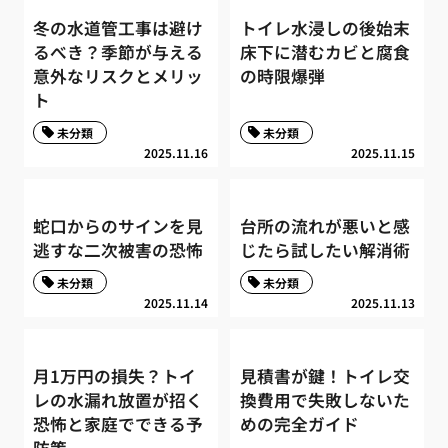
冬の水道管工事は避け
トイレ水浸しの後始末
るべき？季節が与える
床下に潜むカビと腐食
意外なリスクとメリッ
の時限爆弾
ト
未分類
未分類
2025.11.16
2025.11.15
蛇口からのサインを見
台所の流れが悪いと感
逃すな二次被害の恐怖
じたら試したい解消術
未分類
未分類
2025.11.14
2025.11.13
月1万円の損失？トイ
見積書が鍵！トイレ交
レの水漏れ放置が招く
換費用で失敗しないた
恐怖と家庭でできる予
めの完全ガイド
防策