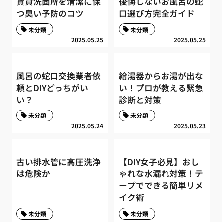
賃貸洗面所を清潔に保
後悔しないお風呂の蛇
つ臭い予防のコツ
口選び方完全ガイド
未分類
未分類
2025.05.25
2025.05.25
風呂の蛇口交換業者依
給湯器からお湯が出な
頼とDIYどっちがい
い！プロが教える緊急
い？
診断と対策
未分類
未分類
2025.05.24
2025.05.23
古い排水管に高圧洗浄
【DIY女子必見】おし
は危険か
ゃれな水漏れ対策！テ
ープでできる簡単リメ
イク術
未分類
未分類