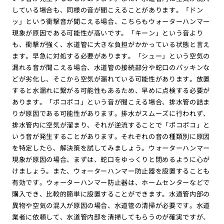
している場合も、同様の音が聞こえることがあります。「ドン
ッ」という衝撃音が聞こえる場合、こちらもウォーターハンマー
現象が原因である可能性が高いです。「キーン」という音より
も、衝撃が強く、水道管に大きな負担がかかっている状態と言え
ます。早急に対処する必要があります。「シュー」という空気の
漏れる音が聞こえる場合、水道管の接続部分や蛇口のパッキンな
どが劣化し、そこから空気が漏れている可能性があります。放置
すると水漏れに繋がる可能性もあるため、早めに点検する必要が
あります。「ポコポコ」という音が聞こえる場合、排水管の詰ま
りが原因である可能性があります。排水がスムーズに行われず、
排水管内に空気が溜まり、それが逆流することで「ポコポコ」と
いう音が発生することがあります。それぞれの音の種類別に原因
を特定したら、解決策を試してみましょう。ウォーターハンマー
現象が原因の場合、まずは、蛇口をゆっくりと閉めるように心が
けましょう。また、ウォーターハンマー防止器を設置することも
有効です。ウォーターハンマー防止器は、ホームセンターなどで
購入でき、比較的簡単に設置することができます。水道管内部の
異物や空気の混入が原因の場合、水道管の清掃が必要です。水道
業者に依頼して、水道管内部を清掃してもらうのが確実ですが、