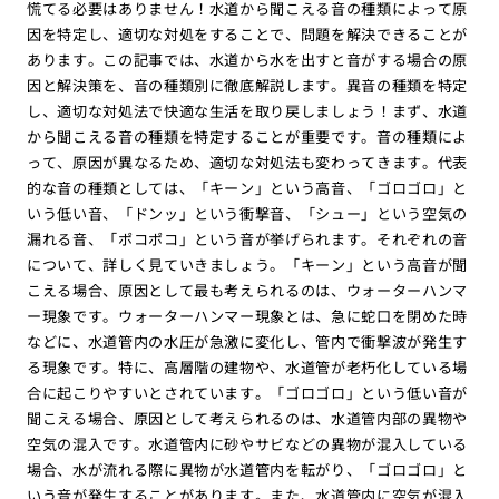
慌てる必要はありません！水道から聞こえる音の種類によって原
因を特定し、適切な対処をすることで、問題を解決できることが
あります。この記事では、水道から水を出すと音がする場合の原
因と解決策を、音の種類別に徹底解説します。異音の種類を特定
し、適切な対処法で快適な生活を取り戻しましょう！まず、水道
から聞こえる音の種類を特定することが重要です。音の種類によ
って、原因が異なるため、適切な対処法も変わってきます。代表
的な音の種類としては、「キーン」という高音、「ゴロゴロ」と
いう低い音、「ドンッ」という衝撃音、「シュー」という空気の
漏れる音、「ポコポコ」という音が挙げられます。それぞれの音
について、詳しく見ていきましょう。「キーン」という高音が聞
こえる場合、原因として最も考えられるのは、ウォーターハンマ
ー現象です。ウォーターハンマー現象とは、急に蛇口を閉めた時
などに、水道管内の水圧が急激に変化し、管内で衝撃波が発生す
る現象です。特に、高層階の建物や、水道管が老朽化している場
合に起こりやすいとされています。「ゴロゴロ」という低い音が
聞こえる場合、原因として考えられるのは、水道管内部の異物や
空気の混入です。水道管内に砂やサビなどの異物が混入している
場合、水が流れる際に異物が水道管内を転がり、「ゴロゴロ」と
いう音が発生することがあります。また、水道管内に空気が混入